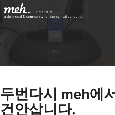
COM
/
FORUM
a daily deal & community for the cynical consumer
두번다시 meh에서
건안삽니다.