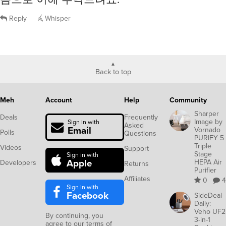
Reply
Whisper
Back to top
Meh
Account
Help
Community
Sharper
Deals
Frequently
Image by
Sign in with
Asked
Email
Vornado
Polls
Questions
PURIFY 5
Triple
Videos
Support
Stage
Sign in with
Apple
HEPA Air
Developers
Returns
Purifier
Affiliates
0
4
Sign in with
Facebook
SideDeal
Daily:
Veho UF2
By continuing, you
3-in-1
agree to our
terms of