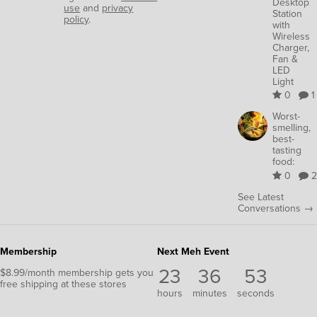
Desktop
use
and
privacy
Station
policy
.
with
Wireless
Charger,
Fan &
LED
Light
0
1
Worst-
smelling,
best-
tasting
food:
0
2
See Latest
Conversations →
Membership
Next Meh Event
23
36
52
$8.99/month membership gets you
free shipping at these stores
hours
minutes
seconds