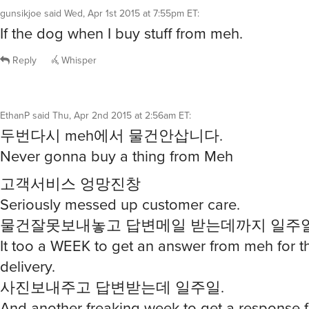
gunsikjoe
said
Wed, Apr 1st 2015 at 7:55pm ET
:
If the dog when I buy stuff from meh.
Reply
Whisper
EthanP
said
Thu, Apr 2nd 2015 at 2:56am ET
:
두번다시 meh에서 물건안삽니다.
Never gonna buy a thing from Meh
고객서비스 엉망진창
Seriously messed up customer care.
물건잘못보내놓고 답변메일 받는데까지 일주
It too a WEEK to get an answer from meh for 
delivery.
사진보내주고 답변받는데 일주일.
And another freaking week to get a response